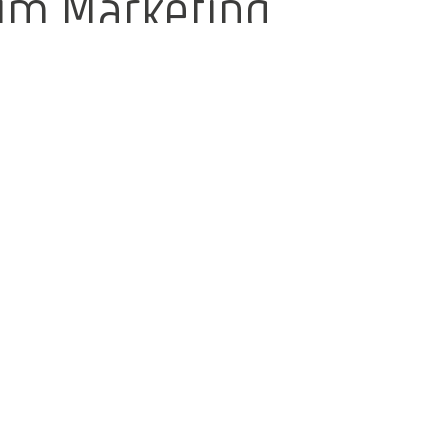
im Marketing
und
Unterstützung
im
Immobilienbereich
Wir freuen uns sehr, Ihnen unsere neue
Kollegin Emeli Weber vorzustellen, die
seit Juni unser Team im
Marketingbereich sowie als