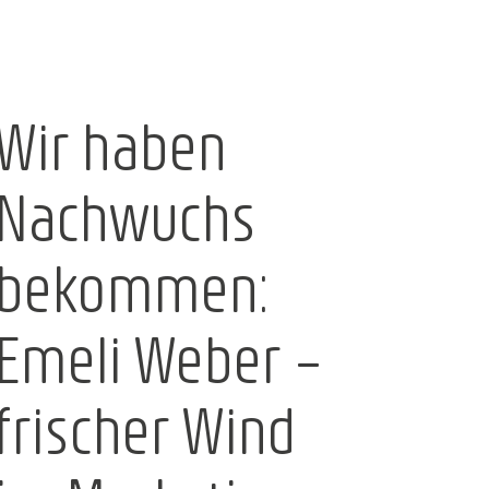
Wir haben
Nachwuchs
bekommen:
Emeli Weber –
f:
frischer Wind