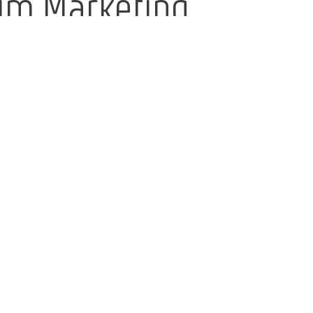
im Marketing
und
Unterstützung
im
Immobilienbereich
Wir freuen uns sehr, Ihnen unsere neue
Kollegin Emeli Weber vorzustellen, die
seit Juni unser Team im
Marketingbereich sowie als