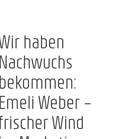
Wir haben
Nachwuchs
bekommen:
Emeli Weber –
f:
frischer Wind