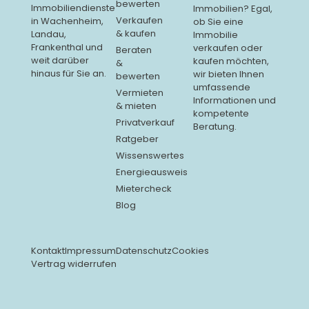
bewerten
Immobiliendienste
Immobilien? Egal,
Verkaufen
in Wachenheim,
ob Sie eine
& kaufen
Landau,
Immobilie
Frankenthal und
verkaufen oder
Beraten
weit darüber
kaufen möchten,
&
hinaus für Sie an.
wir bieten Ihnen
bewerten
umfassende
Vermieten
Informationen und
& mieten
kompetente
Privatverkauf
Beratung.
Ratgeber
Wissenswertes
Energieausweis
Mietercheck
Blog
Kontakt
Impressum
Datenschutz
Cookies
Vertrag widerrufen