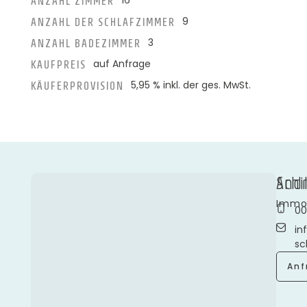
ANZAHL ZIMMER
9
ANZAHL DER SCHLAFZIMMER
3
ANZAHL BADEZIMMER
auf Anfrage
KAUFPREIS
5,95 % inkl. der ges. MwSt.
KÄUFERPROVISION
And
Schi
Immob
00
in
sc
Anf