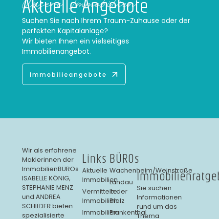
Aktuelle Angebote
Unsere Immobilien
Suchen Sie nach Ihrem Traum-Zuhause oder der
perfekten Kapitalanlage?
Wir bieten Ihnen ein vielseitiges
Immobilienangebot.
Immobilieangebote
Wir als erfahrene
Links
BÜROs
Maklerinnen der
ImmobilienBÜROs
Aktuelle
Wachenheim/Weinstraße
Immobilienratge
ISABELLE KÖNIG,
Immobilien
Landau
STEPHANIE MENZ
Sie suchen
Vermittelte
in der
und ANDREA
Informationen
Immobilien
Pfalz
SCHILDER bieten
rund um das
Immobilien
Frankenthal
spezialisierte
Thema