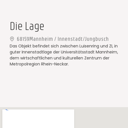
Die Lage
68159
Mannheim / Innenstadt/Jungbusch
Das Objekt befindet sich zwischen Luisenring und ZI, in
guter Innenstadtlage der Universitätsstadt Mannheim,
dem wirtschaftlichen und kulturellen Zentrum der
Metropolregion Rhein-Neckar.
Von hier aus sind Sie in alle Himmelrichtungen
bestens vernetzt.
Die öffentlichen Verkehrsmittel Bus und S-Bahn
befinden sich in unmittelbarer Nähe.