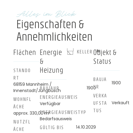
Alles im Blick
Eigenschaften &
Annehmlichkeiten
Flächen
Energie
Objekt &
Ja
KELLER
&
Status
Heizung
STANDO
RT
BAUJA
1900
68159 Mannheim /
HR
1900
BAUJAHR
Innenstadt/Jungbusch
VERKA
ENERGIEAUSWEIS
WOHNFL
Verkauft
UFSTA
Verfügbar
ÄCHE
TUS
ENERGIE­AUSWEISTYP
approx. 330,00 m²
Bedarfsausweis
NUTZFL
14.10.2029
GÜLTIG BIS
ÄCHE