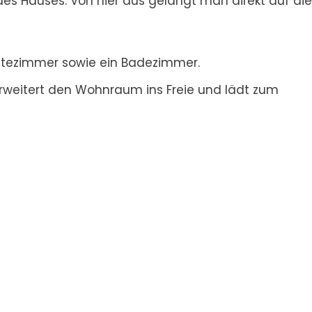
s Hauses. Von hier aus gelangt man direkt auf die
Gästezimmer sowie ein Badezimmer.
 erweitert den Wohnraum ins Freie und lädt zum