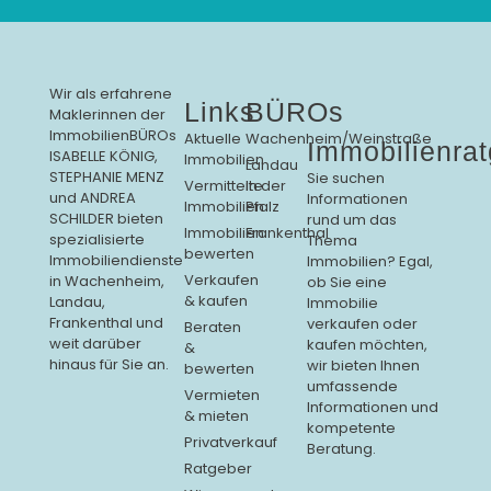
Wir als erfahrene
Links
BÜROs
Maklerinnen der
ImmobilienBÜROs
Aktuelle
Wachenheim/Weinstraße
Immobilienra
ISABELLE KÖNIG,
Immobilien
Landau
STEPHANIE MENZ
Sie suchen
Vermittelte
in der
und ANDREA
Informationen
Immobilien
Pfalz
SCHILDER bieten
rund um das
Immobilien
Frankenthal
spezialisierte
Thema
bewerten
Immobiliendienste
Immobilien? Egal,
Verkaufen
in Wachenheim,
ob Sie eine
& kaufen
Landau,
Immobilie
Frankenthal und
verkaufen oder
Beraten
weit darüber
kaufen möchten,
&
hinaus für Sie an.
wir bieten Ihnen
bewerten
umfassende
Vermieten
Informationen und
& mieten
kompetente
Privatverkauf
Beratung.
Ratgeber