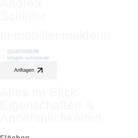
Andrea
Schilder
Immobilienmaklerin
00491705551116
info@ib-schilder.de
Anfragen
Alles im Blick
Eigenschaften &
Annehmlichkeiten
Flächen