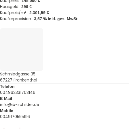
Kaufpreis
145.000 €
Hausgeld
296 €
Kaufpreis/m²
2.301,59 €
Käuferprovision
3,57 % inkl. ges. MwSt.
Schmiedgasse 35
67227 Frankenthal
Telefon
004962331703146
E-Mail
info@ib-schilder.de
Mobile
00491705551116