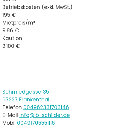
Betriebskosten (exkl. MwSt.)
195 €
Mietpreis/m²
9,86 €
Kaution
2.100 €
Schmiedgasse 35
67227 Frankenthal
Telefon
004962331703146
E-Mail
info@ib-schilder.de
Mobil
00491705551116